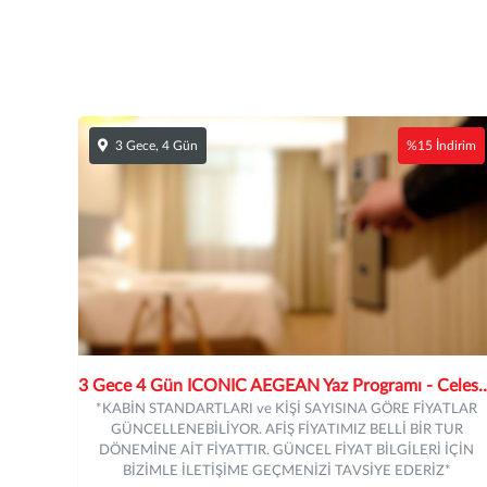
3 Gece, 4 Gün
%15 İndirim
3 Gece 4 Gün ICONIC AEGEAN Yaz Programı 
*KABİN STANDARTLARI ve KİŞİ SAYISINA GÖRE FİYATLAR
GÜNCELLENEBİLİYOR. AFİŞ FİYATIMIZ BELLİ BİR TUR
DÖNEMİNE AİT FİYATTIR. GÜNCEL FİYAT BİLGİLERİ İÇİN
BİZİMLE İLETİŞİME GEÇMENİZİ TAVSİYE EDERİZ*