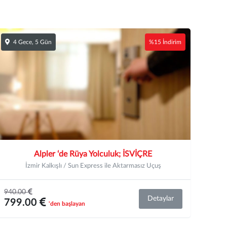
4 Gece, 5 Gün
%15 İndirim
Alpler ‘de Rüya Yolculuk; İSVİÇRE
İzmir Kalkışlı / Sun Express ile Aktarmasız Uçuş
940.00
Detaylar
799.00
'den başlayan