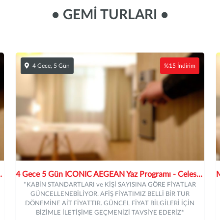
• GEMİ TURLARI •
4 Gece, 5 Gün
%15 İndirim
- Celestyal Discovery
4 Gece 5 Gün ICONIC AEGEAN Yaz Programı - Celestyal Discovery
*KABİN STANDARTLARI ve KİŞİ SAYISINA GÖRE FİYATLAR
GÜNCELLENEBİLİYOR. AFİŞ FİYATIMIZ BELLİ BİR TUR
DÖNEMİNE AİT FİYATTIR. GÜNCEL FİYAT BİLGİLERİ İÇİN
BİZİMLE İLETİŞİME GEÇMENİZİ TAVSİYE EDERİZ*