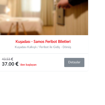
Kuşadası - Samos Feribot Biletleri
Kuşadası Kalkışlı / Feribot ile Gidiş - Dönüş
43.53
Detaylar
37.00
'den başlayan