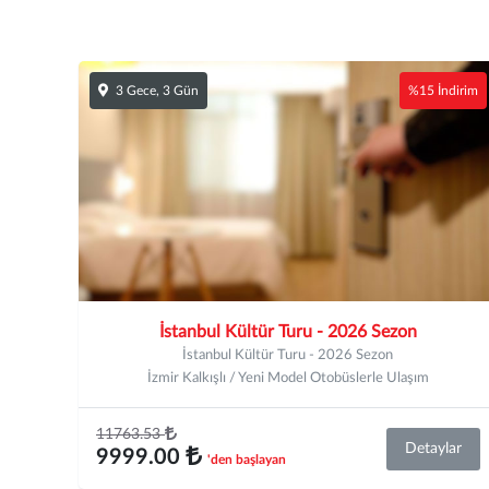
3 Gece, 3 Gün
%15 İndirim
İstanbul Kültür Turu - 2026 Sezon
İstanbul Kültür Turu - 2026 Sezon
İzmir Kalkışlı / Yeni Model Otobüslerle Ulaşım
11763.53
Detaylar
9999.00
'den başlayan