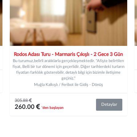
Rodos Adası Turu - Marmaris Çıkışlı - 2 Gece 3 Gün
Bu turumuz,belirli aralıklarla gerçekleşmektedir. "Afişte belirtilen
fiyat, Belli bir tur dönemi için geçerlidir. Diğer tarihlerdeki turların
fiyatları farklılık gösterebilir, detaylı bilgi için bizimle iletişime
geçiniz."
Muğla Kalkışlı / Feribot ile Gidiş - Dönüş
305.88
Detaylar
260.00
'den başlayan