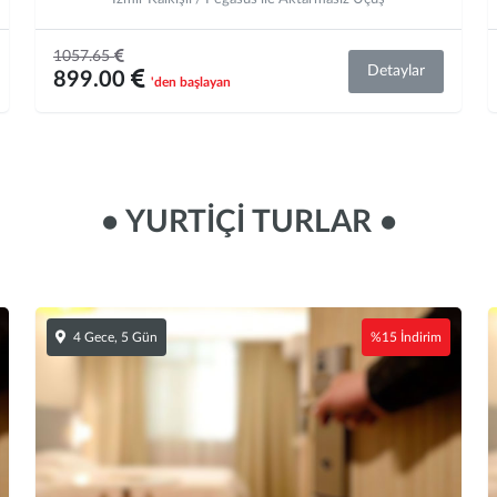
1057.65
Detaylar
899.00
'den başlayan
• YURTİÇİ TURLAR •
4 Gece, 5 Gün
%15 İndirim