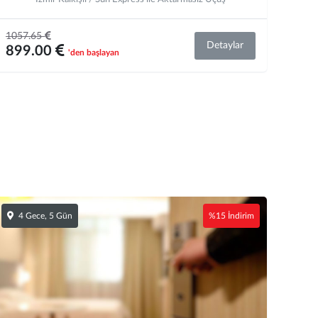
1057.65
Detaylar
899.00
'den başlayan
4 Gece, 5 Gün
%15 İndirim