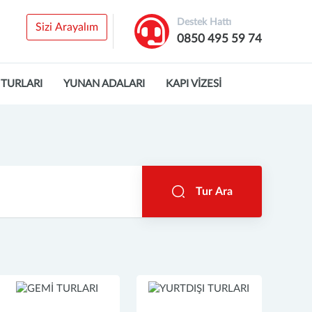
Destek Hattı
Sizi Arayalım
0850 495 59 74
 TURLARI
YUNAN ADALARI
KAPI VİZESİ
Tur Ara