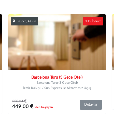
3 Gece, 4 Gün
%15 İndirim
Barcelona Turu (3 Gece Otel)
Barcelona Turu (3 Gece Otel)
İzmir Kalkışlı / Sun Express ile Aktarmasız Uçuş
528.24
Detaylar
449.00
'den başlayan