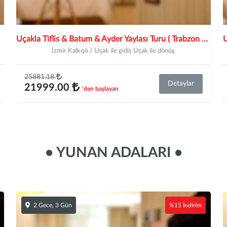
Uçakla Tiflis & Batum & Ayder Yaylası Turu ( Trabzon başlar, Rize Biter )
İzmir Kalkışlı / Uçak ile gidiş Uçak ile dönüş
25881.18
Detaylar
21999.00
'den başlayan
• YUNAN ADALARI •
2 Gece, 3 Gün
%15 İndirim