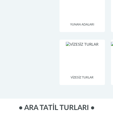
YUNAN ADALARI
Next
VİZESİZ TURLAR
• ARA TATİL TURLARI •