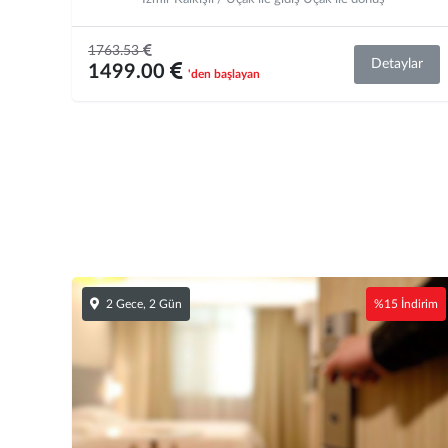
1763.53
Detaylar
1499.00
'den başlayan
2 Gece, 2 Gün
%15 İndirim