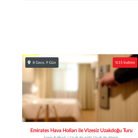
8 Gece, 9 Gün
%15 İndirim
Emirates Hava Holları ile Vizesiz Uzakdoğu Turu
İzmir Kalkışlı / Uçak ile gidiş Uçak ile dönüş