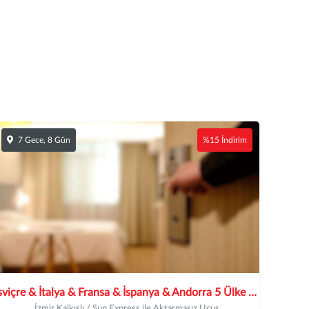
7 Gece, 8 Gün
%15 İndirim
İsviçre & İtalya & Fransa & İspanya & Andorra 5 Ülke 15 Şehir Turu
İzmir Kalkışlı / Sun Express ile Aktarmasız Uçuş