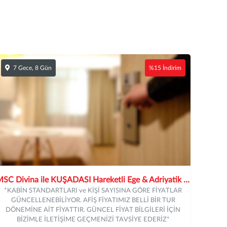
7 Gece, 8 Gün
%15 İndirim
MSC Divina ile KUŞADASI Hareketli Ege & Adriyatik 7 Gece - 2026
*KABİN STANDARTLARI ve KİŞİ SAYISINA GÖRE FİYATLAR
GÜNCELLENEBİLİYOR. AFİŞ FİYATIMIZ BELLİ BİR TUR
DÖNEMİNE AİT FİYATTIR. GÜNCEL FİYAT BİLGİLERİ İÇİN
BİZİMLE İLETİŞİME GEÇMENİZİ TAVSİYE EDERİZ*