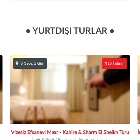
• YURTDIŞI TURLAR •
5 Gece, 5 Gün
%15 İndirim
Vizesiz Efsanevi Mısır - Kahire & Sharm El Sheikh Turu
İzmir Kalkışlı / Pegasus ile Aktarmasız Uçuş