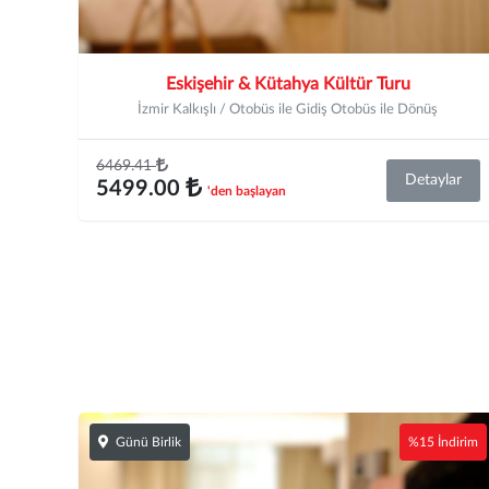
Eskişehir & Kütahya Kültür Turu
İzmir Kalkışlı / Otobüs ile Gidiş Otobüs ile Dönüş
6469.41
Detaylar
5499.00
'den başlayan
Günü Birlik
%15 İndirim