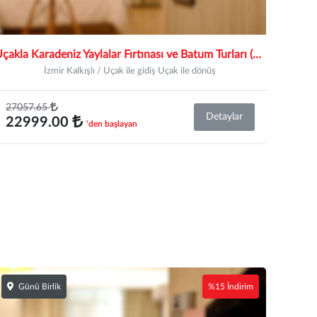
Uçakla Karadeniz Yaylalar Fırtınası ve Batum Turları (Trabzon başlar, Samsun biter)
İzmir Kalkışlı / Uçak ile gidiş Uçak ile dönüş
27057.65
Detaylar
22999.00
'den başlayan
Günü Birlik
%15 İndirim