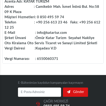
Acenta Adı: KATAR TURİZM
Adres : Camikebir Mah. İsmet İnönü Bul. No:58
09 K Plaza
Müşteri Hızmetleri: 0 850 495 59 74
Telefon : +90 256 613 23 46 Faks: +90 256 612
12 25
E-Mail : info@katartur.com
Şirket Ünvani :
Ömür Katar Turizm Seyahat Nakliye
Oto Kiralama Oto Servis Ticaret ve Sanayi Limited Şirketi
Vergi Dairesi :Kuşadası V.D
Vergi Numarası : 6550060371
E-Bültenimize kaydolun kampanyaları kaçırmayın
Gönder
ÇAĞRI MERKEZİ