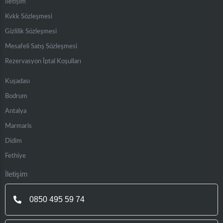
İletişim
Kvkk Sözleşmesi
Gizlilik Sözleşmesi
Mesafeli Satış Sözleşmesi
Rezervasyon İptal Koşulları
Kuşadası
Bodrum
Antalya
Marmaris
Didim
Fethiye
İletişim
0850 495 59 74