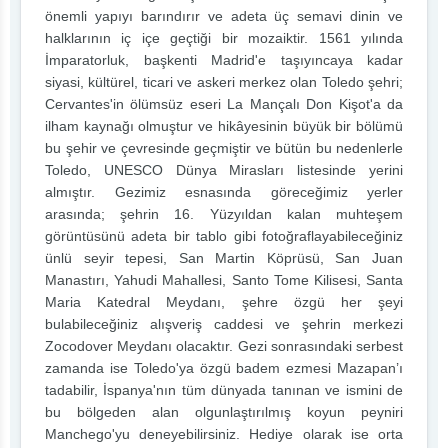
önemli yapıyı barındırır ve adeta üç semavi dinin ve
halklarının iç içe geçtiği bir mozaiktir. 1561 yılında
İmparatorluk, başkenti Madrid'e taşıyıncaya kadar
siyasi, kültürel, ticari ve askeri merkez olan Toledo şehri;
Cervantes'in ölümsüz eseri La Mançalı Don Kişot'a da
ilham kaynağı olmuştur ve hikâyesinin büyük bir bölümü
bu şehir ve çevresinde geçmiştir ve bütün bu nedenlerle
Toledo, UNESCO Dünya Mirasları listesinde yerini
almıştır. Gezimiz esnasında göreceğimiz yerler
arasında; şehrin 16. Yüzyıldan kalan muhteşem
görüntüsünü adeta bir tablo gibi fotoğraflayabileceğiniz
ünlü seyir tepesi, San Martin Köprüsü, San Juan
Manastırı, Yahudi Mahallesi, Santo Tome Kilisesi, Santa
Maria Katedral Meydanı, şehre özgü her şeyi
bulabileceğiniz alışveriş caddesi ve şehrin merkezi
Zocodover Meydanı olacaktır. Gezi sonrasındaki serbest
zamanda ise Toledo'ya özgü badem ezmesi Mazapan’ı
tadabilir, İspanya'nın tüm dünyada tanınan ve ismini de
bu bölgeden alan olgunlaştırılmış koyun peyniri
Manchego'yu deneyebilirsiniz. Hediye olarak ise orta