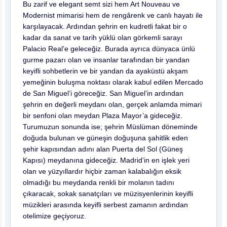
Bu zarif ve elegant semt sizi hem Art Nouveau ve
Modernist mimarisi hem de rengârenk ve canlı hayatı ile
karşılayacak. Ardından şehrin en kudretli fakat bir o
kadar da sanat ve tarih yüklü olan görkemli sarayı
Palacio Real’e geleceğiz. Burada ayrıca dünyaca ünlü
gurme pazarı olan ve insanlar tarafından bir yandan
keyifli sohbetlerin ve bir yandan da ayaküstü akşam
yemeğinin buluşma noktası olarak kabul edilen Mercado
de San Miguel’i göreceğiz. San Miguel’in ardından
şehrin en değerli meydanı olan, gerçek anlamda mimari
bir senfoni olan meydan Plaza Mayor’a gideceğiz.
Turumuzun sonunda ise; şehrin Müslüman döneminde
doğuda bulunan ve güneşin doğuşuna şahitlik eden
şehir kapısından adını alan Puerta del Sol (Güneş
Kapısı) meydanına gideceğiz. Madrid’in en işlek yeri
olan ve yüzyıllardır hiçbir zaman kalabalığın eksik
olmadığı bu meydanda renkli bir molanın tadını
çıkaracak, sokak sanatçıları ve müzisyenlerinin keyifli
müzikleri arasında keyifli serbest zamanın ardından
otelimize geçiyoruz.