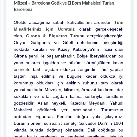
Müzesi – Barcelona Gotik ve El Born Mahaleleri Turları,
Barcelona
Otelde alacağımız sabah kahvaltısının ardından
Tüm
Misafirlerimiz için Ücretsiz
olarak gerçekleşecek
olan,
Girona & Figueras Turu
nu gerçekleştireceğiz.
Onyar, Galligants ve Güell nehirlerinin birleştirdiği
noktada kurulan ve Kuzey Katalonya’nın incisi olan
Girona şehri ile başlamaktadır. Bölge İberyalılardan bu
yana onlarca işgalden ve hüküm sürmüşlükten kalan
eserlerle tarihi açıdan oldukça zengindir. Tüm yapılar
taştan inşa edilmiş ve bugüne kadar oldukça iyi
korunmuş oldukları için eskinin ruhunu tam olarak
yansıtmaktadır. Müzeleri, kiliseleri, Arnavut kaldırımlı dar
sokakları ve orta çağdan kalma surlarıyla turistlerin
gözdesidir. Aslan heykeli, Katedral Meydanı, Yahudi
Mahallesi görülecek yer arasındadır. Turumuzun
ardından Figueras Kenti’ne doğru yola çıkıyoruz.
Buranın önemi sürrealist sanatçı Salvador Dali’nin 1904
yılında burada doğmuş olmasıdır. Dali doğduğu bu
yerde bir iz bırakmak ve eserlerini sergilemek için bir