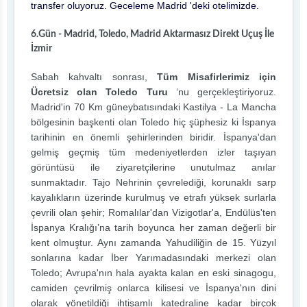
transfer oluyoruz. Geceleme Madrid 'deki otelimizde.
6.Gün - Madrid, Toledo, Madrid Aktarmasız Direkt Uçuş İle
İzmir
Sabah kahvaltı sonrası,
Tüm Misafirlerimiz için
Ücretsiz olan Toledo Turu
‘nu gerçekleştiriyoruz.
Madrid'in 70 Km güneybatısındaki Kastilya - La Mancha
bölgesinin başkenti olan Toledo hiç şüphesiz ki İspanya
tarihinin en önemli şehirlerinden biridir. İspanya'dan
gelmiş geçmiş tüm medeniyetlerden izler taşıyan
görüntüsü ile ziyaretçilerine unutulmaz anılar
sunmaktadır. Tajo Nehrinin çevrelediği, korunaklı sarp
kayalıkların üzerinde kurulmuş ve etrafı yüksek surlarla
çevrili olan şehir; Romalılar'dan Vizigotlar'a, Endülüs'ten
İspanya Kralığı’na tarih boyunca her zaman değerli bir
kent olmuştur. Aynı zamanda Yahudiliğin de 15. Yüzyıl
sonlarına kadar İber Yarımadasındaki merkezi olan
Toledo; Avrupa'nın hala ayakta kalan en eski sinagogu,
camiden çevrilmiş onlarca kilisesi ve İspanya'nın dini
olarak yönetildiği ihtişamlı katedraline kadar birçok