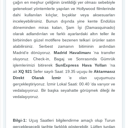
çağın en meşhur çeliğinin üretildiği yer olması sebebiyle
geleneksel yöntemlerle yapılan ve Hollywood filmlerinde
dahi kullanılan kılıçlar, bıçaklar veya aksesuarları
inceleyebilirsiniz. Bunun dışında yine kente Endülüs
döneminden miras kalan, Şam İşi (Damasquinado)
olarak adlandırılan ve farklı ayarlardaki altın teller ile
birbirinden güzel motiflere bezenen telkari ürünler satın
alabilirsiniz. Serbest zamanın bitiminin ardından
Madrid’e dönüyoruz.
Madrid Havalimanı
‘na transfer
oluyoruz. Check-in, Bagaj ve Sonrasında Gümrük
işlemlerimizi bitirerek
SunExpress Hava Yolları
‘na
ait
XQ 921
Sefer sayılı Saat: 19.35 uçuşu ile
Aktarmasız
Direkt Olarak İzmir
‘e olan uçuşumuzu
gerçekleştiriyoruz. İzmir Lokal Saati: 00.40 ‘da varıyor ve
vedalaşıyoruz. Bir başka seyahatte görüşmek dileği ile
vedalaşıyoruz.
Bilgi-1:
Uçuş Saatleri bilgilendirme amaçlı olup Turun
gerçekleşeceği tarihte farklılık gösterebilir. Lütfen turdan