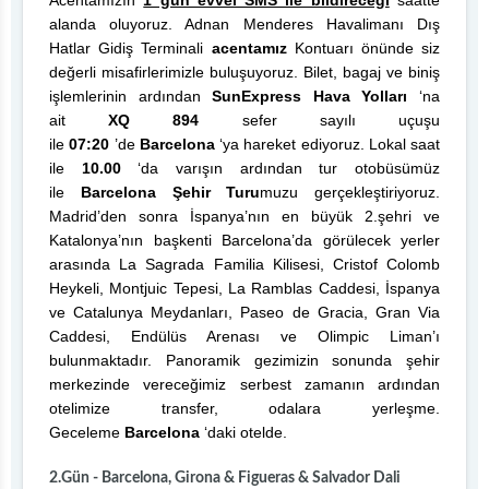
Acentamızın
1 gün evvel SMS ile bildireceği
saatte
alanda oluyoruz. Adnan Menderes Havalimanı Dış
Hatlar Gidiş Terminali
acentamız
Kontuarı önünde siz
değerli misafirlerimizle buluşuyoruz. Bilet, bagaj ve biniş
işlemlerinin ardından
SunExpress Hava Yolları
‘na
ait
XQ 894
sefer sayılı uçuşu
ile
07:20
’de
Barcelona
‘ya hareket ediyoruz. Lokal saat
ile
10.00
‘da varışın ardından tur otobüsümüz
ile
Barcelona Şehir Turu
muzu gerçekleştiriyoruz.
Madrid’den sonra İspanya’nın en büyük 2.şehri ve
Katalonya’nın başkenti Barcelona’da görülecek yerler
arasında La Sagrada Familia Kilisesi, Cristof Colomb
Heykeli, Montjuic Tepesi, La Ramblas Caddesi, İspanya
ve Catalunya Meydanları, Paseo de Gracia, Gran Via
Caddesi, Endülüs Arenası ve Olimpic Liman’ı
bulunmaktadır. Panoramik gezimizin sonunda şehir
merkezinde vereceğimiz serbest zamanın ardından
otelimize transfer, odalara yerleşme.
Geceleme
Barcelona
‘daki otelde.
2.Gün - Barcelona, Girona & Figueras & Salvador Dali