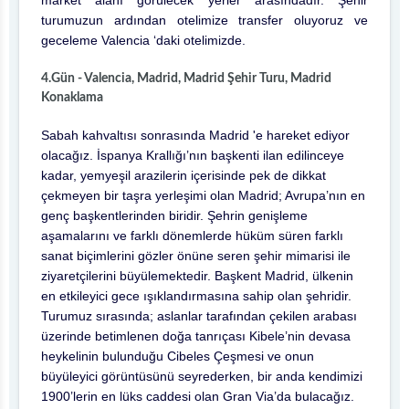
market alanı görülecek yerler arasındadır. Şehir
turumuzun ardından otelimize transfer oluyoruz ve
geceleme Valencia ‘daki otelimizde.
4.Gün - Valencia, Madrid, Madrid Şehir Turu, Madrid
Konaklama
Sabah kahvaltısı sonrasında Madrid 'e hareket ediyor
olacağız. İspanya Krallığı’nın başkenti ilan edilinceye
kadar, yemyeşil arazilerin içerisinde pek de dikkat
çekmeyen bir taşra yerleşimi olan Madrid; Avrupa’nın en
genç başkentlerinden biridir. Şehrin genişleme
aşamalarını ve farklı dönemlerde hüküm süren farklı
sanat biçimlerini gözler önüne seren şehir mimarisi ile
ziyaretçilerini büyülemektedir. Başkent Madrid, ülkenin
en etkileyici gece ışıklandırmasına sahip olan şehridir.
Turumuz sırasında; aslanlar tarafından çekilen arabası
üzerinde betimlenen doğa tanrıçası Kibele’nin devasa
heykelinin bulunduğu Cibeles Çeşmesi ve onun
büyüleyici görüntüsünü seyrederken, bir anda kendimizi
1900’lerin en lüks caddesi olan Gran Via’da bulacağız.