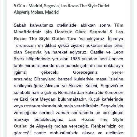
5.Gün - Madrid, Segovia, Las Rozas The Style Outlet
Alışveriş Molası, Madrid
Sabah kahvaltımızı otelimizde aldıktan sonra
Tüm
Misafirlerimiz İçin Ücretsiz Olan; Segovia & Las
Rozas The Style Outlet Turu '
na çıkıyoruz. İspanya
Turumuzun en dikkat çekici ziyaret noktalarından birisi
olan
Segovia
'ya hareket ediyoruz. Castile ve Leon
özerk bölgelerinde yer alan 1985 yılından beri Unesco
tarihi miras listesinde olan bu eski şehirde her nokta ayrı
ilgimizi çekecek. Göreceğimiz yerler
arasında; Disneyland benzeri kuleleriyle masal izlerine
rastlayacağınız Alcazar ve Alcazar Kalesi, Segovia'nın
sembolü haline gelmiş Romalılardan kalma Su Kemerleri
ve Eski Kent Meydanı bulunmaktadır. Küçük kafelerinde
veya restauranlarında bir mola verebilirsiniz. Segovia 'da
vereceğimiz serbest zaman sonrasında bir çok global
markayı bulabileceğiniz
Las Rozas The Style
Outlet
'de Alışveriş molası vereceğiz. Rehberimizin ön
göreceği saatte otobüsümüzde oluyor ve otelimize