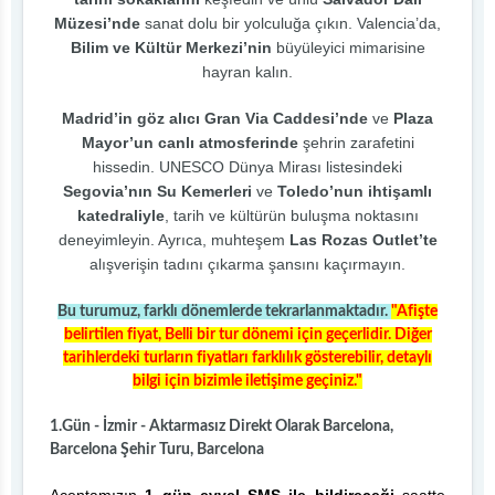
Müzesi’nde
sanat dolu bir yolculuğa çıkın. Valencia’da,
Bilim ve Kültür Merkezi’nin
büyüleyici mimarisine
hayran kalın.
Madrid’in göz alıcı Gran Via Caddesi’nde
ve
Plaza
Mayor’un canlı atmosferinde
şehrin zarafetini
hissedin. UNESCO Dünya Mirası listesindeki
Segovia’nın Su Kemerleri
ve
Toledo’nun ihtişamlı
katedraliyle
, tarih ve kültürün buluşma noktasını
deneyimleyin. Ayrıca, muhteşem
Las Rozas Outlet’te
alışverişin tadını çıkarma şansını kaçırmayın.
Bu turumuz, farklı dönemlerde tekrarlanmaktadır.
"Afişte
belirtilen fiyat, Belli bir tur dönemi için geçerlidir. Diğer
tarihlerdeki turların fiyatları farklılık gösterebilir, detaylı
bilgi için bizimle iletişime geçiniz."
1.Gün - İzmir - Aktarmasız Direkt Olarak Barcelona,
Barcelona Şehir Turu, Barcelona