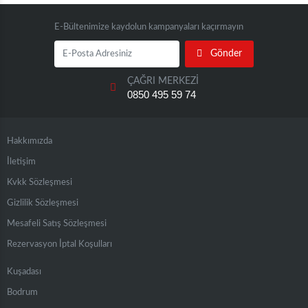
E-Bültenimize kaydolun kampanyaları kaçırmayın
Gönder
ÇAĞRI MERKEZİ
0850 495 59 74
Hakkımızda
İletişim
Kvkk Sözleşmesi
Gizlilik Sözleşmesi
Mesafeli Satış Sözleşmesi
Rezervasyon İptal Koşulları
Kuşadası
Bodrum