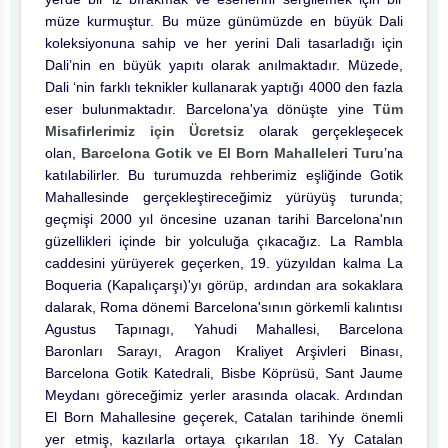
müze kurmuştur. Bu müze günümüzde en büyük Dali
koleksiyonuna sahip ve her yerini Dali tasarladığı için
Dali’nin en büyük yapıtı olarak anılmaktadır. Müzede,
Dali ‘nin farklı teknikler kullanarak yaptığı 4000 den fazla
eser bulunmaktadır. Barcelona'ya dönüşte yine
Tüm
Misafirlerimiz için Ücretsiz
olarak gerçekleşecek
olan,
Barcelona Gotik ve El Born Mahalleleri Turu
’na
katılabilirler. Bu turumuzda rehberimiz eşliğinde Gotik
Mahallesinde gerçekleştireceğimiz yürüyüş turunda;
geçmişi 2000 yıl öncesine uzanan tarihi Barcelona'nın
güzellikleri içinde bir yolculuğa çıkacağız. La Rambla
caddesini yürüyerek geçerken, 19. yüzyıldan kalma La
Boqueria (Kapalıçarşı)'yı görüp, ardından ara sokaklara
dalarak, Roma dönemi Barcelona'sının görkemli kalıntısı
Agustus Tapınagı, Yahudi Mahallesi, Barcelona
Baronları Sarayı, Aragon Kraliyet Arşivleri Binası,
Barcelona Gotik Katedrali, Bisbe Köprüsü, Sant Jaume
Meydanı göreceğimiz yerler arasında olacak. Ardından
El Born Mahallesine geçerek, Catalan tarihinde önemli
yer etmiş, kazılarla ortaya çıkarılan 18. Yy Catalan