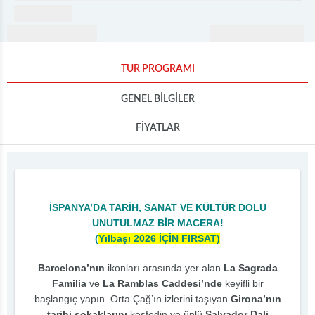
TUR PROGRAMI
GENEL BİLGİLER
FİYATLAR
İSPANYA’DA TARİH, SANAT VE KÜLTÜR DOLU
UNUTULMAZ BİR MACERA!
(
Yılbaşı 2026 İÇİN FIRSAT)
Barcelona’nın
ikonları arasında yer alan
La Sagrada
Familia
ve
La Ramblas Caddesi’nde
keyifli bir
başlangıç yapın. Orta Çağ’ın izlerini taşıyan
Girona’nın
tarihi sokaklarını
keşfedin ve ünlü
Salvador Dali