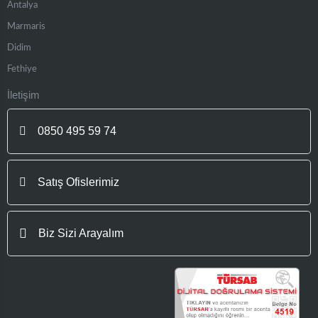
Antalya
Marmaris
Didim
Fethiye
İletişim
0850 495 59 74
Satış Ofislerimiz
Biz Sizi Arayalım