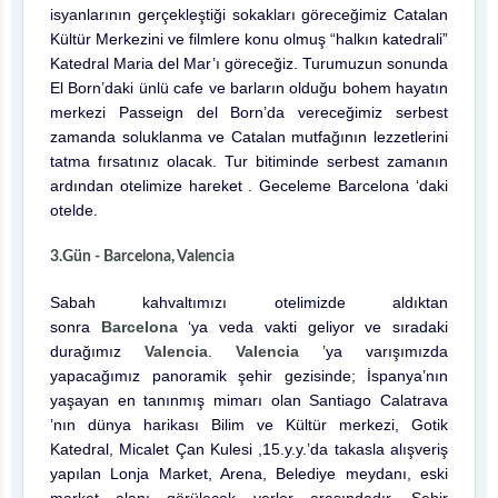
isyanlarının gerçekleştiği sokakları göreceğimiz Catalan
Kültür Merkezini ve filmlere konu olmuş “halkın katedrali”
Katedral Maria del Mar’ı göreceğiz. Turumuzun sonunda
El Born’daki ünlü cafe ve barların olduğu bohem hayatın
merkezi Passeign del Born’da vereceğimiz serbest
zamanda soluklanma ve Catalan mutfağının lezzetlerini
tatma fırsatınız olacak. Tur bitiminde serbest zamanın
ardından otelimize hareket . Geceleme Barcelona ‘daki
otelde.
3.Gün - Barcelona, Valencia
Sabah kahvaltımızı otelimizde aldıktan
sonra
Barcelona
‘ya veda vakti geliyor ve sıradaki
durağımız
Valencia
.
Valencia
’ya varışımızda
yapacağımız panoramik şehir gezisinde; İspanya’nın
yaşayan en tanınmış mimarı olan Santiago Calatrava
’nın dünya harikası Bilim ve Kültür merkezi, Gotik
Katedral, Micalet Çan Kulesi ,15.y.y.’da takasla alışveriş
yapılan Lonja Market, Arena, Belediye meydanı, eski