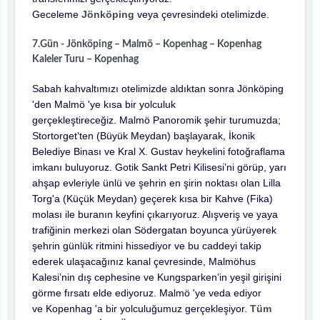
Geceleme
Jönköping
veya çevresindeki otelimizde.
7.Gün - Jönköping – Malmö – Kopenhag – Kopenhag
Kaleler Turu – Kopenhag
Sabah kahvaltımızı otelimizde aldıktan sonra Jönköping
'den Malmö 'ye kısa bir yolculuk
gerçekleştireceğiz. Malmö Panoromik şehir turumuzda;
Stortorget’ten (Büyük Meydan) başlayarak, İkonik
Belediye Binası ve Kral X. Gustav heykelini fotoğraflama
imkanı buluyoruz. Gotik Sankt Petri Kilisesi’ni görüp, yarı
ahşap evleriyle ünlü ve şehrin en şirin noktası olan Lilla
Torg'a (Küçük Meydan) geçerek kısa bir Kahve (Fika)
molası ile buranın keyfini çıkarıyoruz. Alışveriş ve yaya
trafiğinin merkezi olan Södergatan boyunca yürüyerek
şehrin günlük ritmini hissediyor ve bu caddeyi takip
ederek ulaşacağınız kanal çevresinde, Malmöhus
Kalesi’nin dış cephesine ve Kungsparken’in yeşil girişini
görme fırsatı elde ediyoruz. Malmö 'ye veda ediyor
ve
Kopenhag 'a bir yolculuğumuz gerçekleşiyor.
Tüm