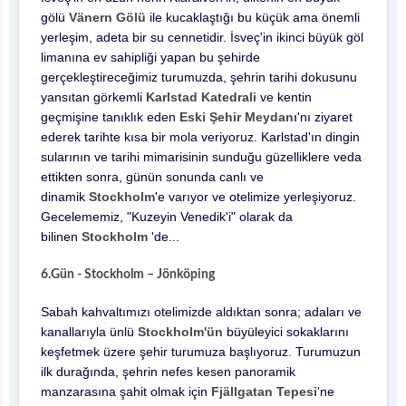
gölü
Vänern Gölü
ile kucaklaştığı bu küçük ama önemli
yerleşim, adeta bir su cennetidir. İsveç'in ikinci büyük göl
limanına ev sahipliği yapan bu şehirde
gerçekleştireceğimiz turumuzda, şehrin tarihi dokusunu
yansıtan görkemli
Karlstad Katedrali
ve kentin
geçmişine tanıklık eden
Eski Şehir Meydanı
'nı ziyaret
ederek tarihte kısa bir mola veriyoruz. Karlstad'ın dingin
sularının ve tarihi mimarisinin sunduğu güzelliklere veda
ettikten sonra, günün sonunda canlı ve
dinamik
Stockholm
'e varıyor ve otelimize yerleşiyoruz.
Gecelememiz, "Kuzeyin Venedik'i" olarak da
bilinen
Stockholm
'de...
6.Gün - Stockholm – Jönköping
Sabah kahvaltımızı otelimizde aldıktan sonra; adaları ve
kanallarıyla ünlü
Stockholm'ün
büyüleyici sokaklarını
keşfetmek üzere şehir turumuza başlıyoruz. Turumuzun
ilk durağında, şehrin nefes kesen panoramik
manzarasına şahit olmak için
Fjällgatan Tepesi
'ne