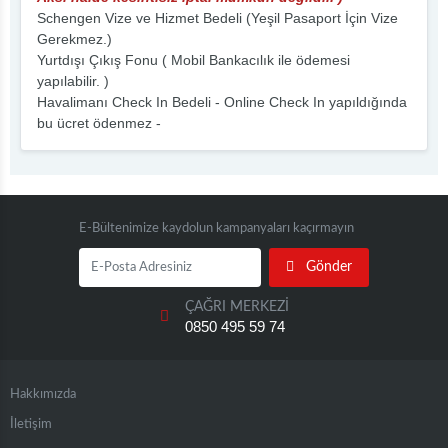
Schengen Vize ve Hizmet Bedeli (Yeşil Pasaport İçin Vize
Gerekmez.)
Yurtdışı Çıkış Fonu ( Mobil Bankacılık ile ödemesi
yapılabilir. )
Havalimanı Check In Bedeli - Online Check In yapıldığında
bu ücret ödenmez -
E-Bültenimize kaydolun kampanyaları kaçırmayın
Gönder
ÇAĞRI MERKEZİ
0850 495 59 74
Hakkımızda
İletişim