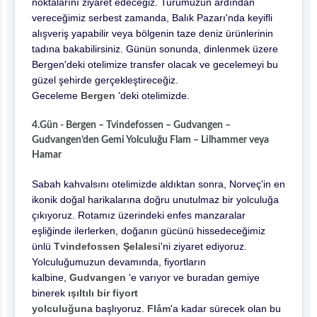
noktalarını ziyaret edeceğiz. Turumuzun ardından
vereceğimiz serbest zamanda, Balık Pazarı'nda keyifli
alışveriş yapabilir veya bölgenin taze deniz ürünlerinin
tadına bakabilirsiniz. Günün sonunda, dinlenmek üzere
Bergen'deki otelimize transfer olacak ve gecelemeyi bu
güzel şehirde gerçekleştireceğiz.
Geceleme
Bergen
'deki otelimizde.
4.Gün - Bergen – Tvindefossen – Gudvangen –
Gudvangen’den Gemi Yolculuğu Flam – Lilhammer veya
Hamar
Sabah kahvalsını otelimizde aldıktan sonra, Norveç'in en
ikonik doğal harikalarına doğru unutulmaz bir yolculuğa
çıkıyoruz. Rotamız üzerindeki enfes manzaralar
eşliğinde ilerlerken, doğanın gücünü hissedeceğimiz
ünlü
Tvindefossen Şelalesi
'ni ziyaret ediyoruz.
Yolculuğumuzun devamında, fiyortların
kalbine,
Gudvangen
'e varıyor ve buradan gemiye
binerek
ışıltılı bir fiyort
yolculuğuna
başlıyoruz.
Flåm
'a kadar sürecek olan bu