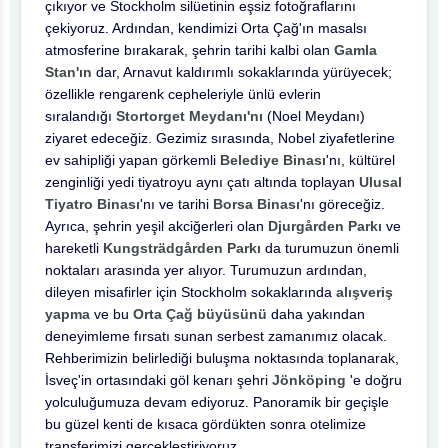
çıkıyor ve Stockholm silüetinin eşsiz fotoğraflarını
çekiyoruz. Ardından, kendimizi Orta Çağ'ın masalsı
atmosferine bırakarak, şehrin tarihi kalbi olan
Gamla
Stan'ın
dar, Arnavut kaldırımlı sokaklarında yürüyecek;
özellikle rengarenk cepheleriyle ünlü evlerin
sıralandığı
Stortorget Meydanı'nı
(Noel Meydanı)
ziyaret edeceğiz. Gezimiz sırasında, Nobel ziyafetlerine
ev sahipliği yapan görkemli
Belediye Binası
'nı, kültürel
zenginliği yedi tiyatroyu aynı çatı altında toplayan
Ulusal
Tiyatro Binası
'nı ve tarihi
Borsa Binası
'nı göreceğiz.
Ayrıca, şehrin yeşil akciğerleri olan
Djurgården Parkı
ve
hareketli
Kungsträdgården Parkı
da turumuzun önemli
noktaları arasında yer alıyor. Turumuzun ardından,
dileyen misafirler için Stockholm sokaklarında
alışveriş
yapma
ve bu
Orta Çağ büyüsünü
daha yakından
deneyimleme fırsatı sunan serbest zamanımız olacak.
Rehberimizin belirlediği buluşma noktasında toplanarak,
İsveç'in ortasındaki göl kenarı şehri
Jönköping
'e doğru
yolculuğumuza devam ediyoruz. Panoramik bir geçişle
bu güzel kenti de kısaca gördükten sonra otelimize
transferimizi gerçekleştiriyoruz.