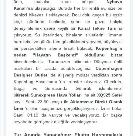
ünlü, masalsı liman bölgesi
Nyhavn
Kanalı'na
ulaşacağız. Burada her bir renkli ev, size bir
denizci hikayesi fısıldayacak. Dolu dolu geçen bu eşsiz
keşif gününün finalinde, şehri en güzel haliyle
deneyimlemek üzere keyifli bir
Kanal Tekne Turu
'na
çıkıyoruz. Su üzerinden, binaların silüetlerini, limanın
hareketini ve günün tüm güzelliklerini yepyeni, büyüleyici
bir perspektiften izleme fırsatı bulacak;
Kopenhag'ın
neden "Hayatın Başkenti" olduğunu
bizzat
hissedeceksiniz. Turumuzun bitiminde Dünyaca ünlü
markaları bir arada bulabileceğimiz,
Copenhagen
Designer Outlet
'de alışveriş molası verdiktan sonra
Kopenhag Havalimanı 'na transfer oluyoruz. Check-in,
Bagaj ve Sonrasında Gümrük işlemlerimizi
bitirerek
Sunexpress Hava Yolları
‘na ait
XQ925
Sefer
sayılı Saat: 23.50 uçuşu ile
Aktarmasız Direkt Olarak
İzmir
‘e olan uçuşumuzu gerçekleştiriyoruz. İzmir Lokal
Saati: 04.10 ‘da varıyor ve vedalaşıyoruz. Bir başka
seyahatte görüşmek dileği ile vedalaşıyoruz.
Tur Anında Yapacağınız Ekstra Harcamalarla