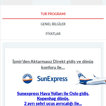
TUR PROGRAMI
GENEL BİLGİLER
FİYATLAR
İzmir’den Aktarmasız Direkt gidiş ve dönüş
konforu ile…
Sunexpress Hava Yolları ile Oslo gidiş,
Kopenhag dönüş.
2 ayrı şehri uçuş ayrıcalığı ile...