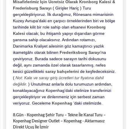
Misafirlerimiz İçin Ücretsiz Olarak
Kronborg Kalesi &
Frederisburg Sarayı
( Girişler Hariç ) Turu
gerçekleştiriyoruz. İlk durağımız, Rönesans mimarisinin
Kuzey Avrupa'daki en çarpıcı örneklerinden biri ve bölge
tarihinde kilit bir role sahip olan efsanevi
Kronborg
Kalesi
olacak; bu ihtişamlı yapıyı dışarıdan görme
şansına sahip olacaksınız. Ardından rotamızı,
Danimarka Kraliyet ailesinin göz kamaştırıcı yazlık
ikametgâhı olarak bilinen
Frederiksborg Sarayı
'na
çeviriyoruz. Burada sadece sarayın tarihi dokusunu
değil, aynı zamanda özel olarak tasarlanmış, nefes
kesici güzellikteki
saray bahçelerini
de keşfedeceksiniz.
(
Not: Kale ve saray giriş ücretleri tur fiyatına dahil
değildir.
) Unutulmaz anlarla dolu turumuzun ardından,
konaklayacağınız Kopenhag'daki otelinize transferinizi
gerçekleştiriyor ve dinlenmeniz için serbest zaman
veriyoruz. Geceleme
Kopenhag
'daki otelimizde.
8.Gün - Kopenhag Şehir Turu – Tekne İle Kanal Turu –
Kopenhag Designer Outlet – Kopenhag - Aktarmasız
Direkt Uçuş İle İzmir