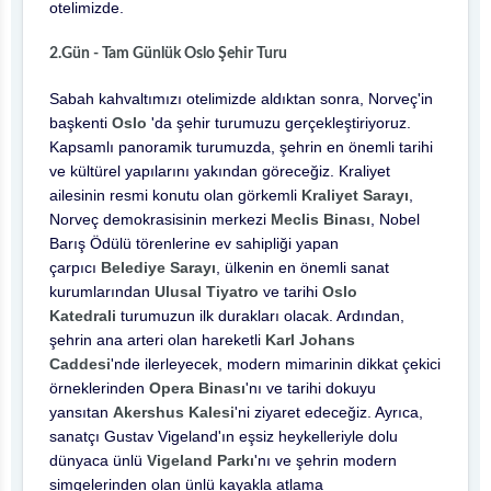
otelimizde.
2.Gün - Tam Günlük Oslo Şehir Turu
Sabah kahvaltımızı otelimizde aldıktan sonra,
Norveç'in
başkenti
Oslo
'da şehir turumuzu gerçekleştiriyoruz.
Ka
psamlı panoramik turumuzda, şehrin en önemli tarihi
ve kültürel yapılarını yakından göreceğiz. Kraliyet
ailesinin resmi konutu olan görkemli
Kraliyet Sarayı
,
Norveç demokrasisinin merkezi
Meclis Binası
, Nobel
Barış Ödülü törenlerine ev sahipliği yapan
çarpıcı
Belediye Sarayı
, ülkenin en önemli sanat
kurumlarından
Ulusal Tiyatro
ve tarihi
Oslo
Katedrali
turumuzun ilk durakları olacak. Ardından,
şehrin ana arteri olan hareketli
Karl Johans
Caddesi
'nde ilerleyecek, modern mimarinin dikkat çekici
örneklerinden
Opera Binası
'nı ve tarihi dokuyu
yansıtan
Akershus Kalesi
'ni ziyaret edeceğiz. Ayrıca,
sanatçı Gustav Vigeland'ın eşsiz heykelleriyle dolu
dünyaca ünlü
Vigeland Parkı
'nı ve şehrin modern
simgelerinden olan ünlü kayakla atlama