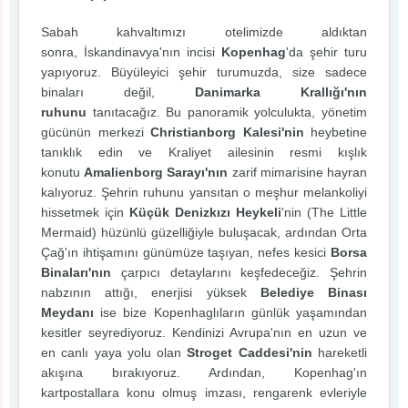
Sabah kahvaltımızı otelimizde aldıktan
sonra, İskandinavya'nın incisi
Kopenhag
'da şehir turu
yapıyoruz. Büyüleyici şehir turumuzda, size sadece
binaları değil,
Danimarka Krallığı'nın
ruhunu
tanıtacağız. Bu panoramik yolculukta, yönetim
gücünün merkezi
Christianborg Kalesi'nin
heybetine
tanıklık edin ve Kraliyet ailesinin resmi kışlık
konutu
Amalienborg Sarayı'nın
zarif mimarisine hayran
kalıyoruz. Şehrin ruhunu yansıtan o meşhur melankoliyi
hissetmek için
Küçük Denizkızı Heykeli
'nin (The Little
Mermaid) hüzünlü güzelliğiyle buluşacak, ardından Orta
Çağ'ın ihtişamını günümüze taşıyan, nefes kesici
Borsa
Binaları'nın
çarpıcı detaylarını keşfedeceğiz. Şehrin
nabzının attığı, enerjisi yüksek
Belediye Binası
Meydanı
ise bize Kopenhaglıların günlük yaşamından
kesitler seyrediyoruz. Kendinizi Avrupa'nın en uzun ve
en canlı yaya yolu olan
Stroget Caddesi'nin
hareketli
akışına bırakıyoruz. Ardından, Kopenhag'ın
kartpostallara konu olmuş imzası, rengarenk evleriyle