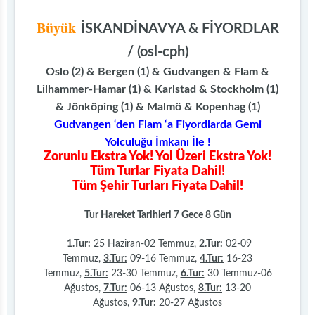
Büyük
İSKANDİNAVYA & FİYORDLAR
/ (osl-cph)
Oslo (2) & Bergen (1) & Gudvangen & Flam &
Lilhammer-Hamar (1) & Karlstad & Stockholm (1)
& Jönköping (1) & Malmö & Kopenhag (1)
Gudvangen ‘den Flam ‘a Fiyordlarda Gemi
Yolculuğu İmkanı İle !
Zorunlu Ekstra Yok! Yol Üzeri Ekstra Yok!
Tüm Turlar Fiyata Dahil!
Tüm Şehir Turları Fiyata Dahil!
Tur Hareket Tarihleri 7 Gece 8 Gün
1.Tur:
25 Haziran-02 Temmuz,
2.Tur:
02-09
Temmuz,
3.Tur:
09-16 Temmuz,
4.Tur:
16-23
Temmuz,
5.Tur:
23-30 Temmuz,
6.Tur:
30 Temmuz-06
Ağustos,
7.Tur:
06-13 Ağustos,
8.Tur:
13-20
Ağustos,
9.Tur:
20-27 Ağustos