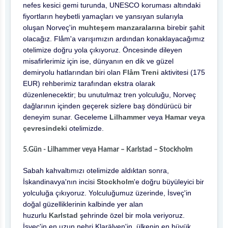
nefes kesici gemi turunda, UNESCO koruması altındaki
fiyortların heybetli yamaçları ve yansıyan sularıyla
oluşan Norveç'in
muhteşem manzaralarına
birebir şahit
olacağız. Flåm'a varışımızın ardından konaklayacağımız
otelimize doğru yola çıkıyoruz. Öncesinde dileyen
misafirlerimiz için ise, dünyanın en dik ve güzel
demiryolu hatlarından biri olan
Flåm Treni
aktivitesi (175
EUR) rehberimiz tarafından ekstra olarak
düzenlenecektir; bu unutulmaz tren yolculuğu, Norveç
dağlarının içinden geçerek sizlere baş döndürücü bir
deneyim sunar. Geceleme
Lilhammer
veya
Hamar veya
çevresindeki
otelimizde.
5.Gün - Lilhammer veya Hamar – Karlstad – Stockholm
Sabah kahvaltımızı otelimizde aldıktan sonra,
İskandinavya'nın incisi
Stockholm
'e doğru büyüleyici bir
yolculuğa çıkıyoruz. Yolculuğumuz üzerinde, İsveç'in
doğal güzelliklerinin kalbinde yer alan
huzurlu
Karlstad
şehrinde özel bir mola veriyoruz.
İsveç'in en uzun nehri Klarälven'in, ülkenin en büyük