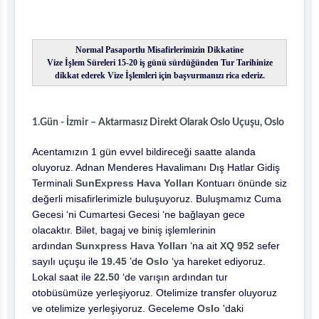
Normal Pasaportlu Misafirlerimizin Dikkatine
Vize İşlem Süreleri 15-20 iş günü sürdüğünden Tur Tarihinize
dikkat ederek Vize İşlemleri için başvurmanızı rica ederiz.
1.Gün - İzmir – Aktarmasız Direkt Olarak Oslo Uçuşu, Oslo
Acentamızın 1 gün evvel bildireceği saatte alanda
oluyoruz. Adnan Menderes Havalimanı Dış Hatlar Gidiş
Terminali
SunExpress Hava Yolları
Kontuarı önünde siz
değerli misafirlerimizle buluşuyoruz. Buluşmamız Cuma
Gecesi ‘ni Cumartesi Gecesi ‘ne bağlayan gece
olacaktır. Bilet, bagaj ve biniş işlemlerinin
ardından
Sunxpress Hava Yolları
‘na ait
XQ 952
sefer
sayılı uçuşu ile
19.45
’de
Oslo
‘ya hareket ediyoruz.
Lokal saat ile
22.50
‘de varışın ardından tur
otobüsümüze yerleşiyoruz. Otelimize transfer oluyoruz
ve otelimize yerleşiyoruz. Geceleme
Oslo
'daki