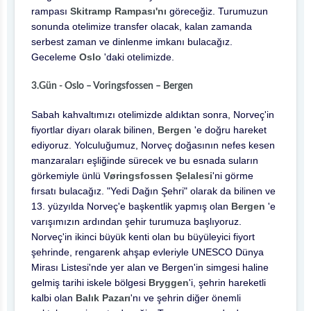
rampası
Skitramp Rampası'nı
göreceğiz. Turumuzun
sonunda otelimize transfer olacak, kalan zamanda
serbest zaman ve dinlenme imkanı bulacağız.
Geceleme
Oslo
'daki otelimizde.
3.Gün - Oslo – Voringsfossen – Bergen
Sabah kahvaltımızı otelimizde aldıktan sonra, Norveç'in
fiyortlar diyarı olarak bilinen,
Bergen
'e doğru hareket
ediyoruz. Yolculuğumuz, Norveç doğasının nefes kesen
manzaraları eşliğinde sürecek ve bu esnada suların
görkemiyle ünlü
Vøringsfossen Şelalesi
'ni görme
fırsatı bulacağız. "Yedi Dağın Şehri" olarak da bilinen ve
13. yüzyılda Norveç'e başkentlik yapmış olan
Bergen
'e
varışımızın ardından şehir turumuza başlıyoruz.
Norveç'in ikinci büyük kenti olan bu büyüleyici fiyort
şehrinde, rengarenk ahşap evleriyle UNESCO Dünya
Mirası Listesi'nde yer alan ve Bergen'in simgesi haline
gelmiş tarihi iskele bölgesi
Bryggen
'i, şehrin hareketli
kalbi olan
Balık Pazarı
'nı ve şehrin diğer önemli