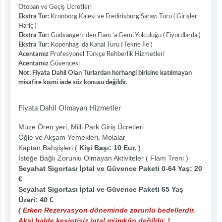
Otoban ve Geçiş Ücretleri
Ekstra Tur:
Kronborg Kalesi ve Fredirisburg Sarayı Turu ( Girişler
Hariç )
Ekstra Tur:
Gudvangen ‘den Flam ‘a Gemi Yolculuğu ( Fiyordlarda )
Ekstra Tur:
Kopenhag 'da Kanal Turu ( Tekne İle )
Acentamız
Profesyonel Türkçe Rehberlik Hizmetleri
Acentamız
Güvencesi
Not: Fiyata Dahil Olan Turlardan herhangi birisine katılmayan
misafire kısmi iade söz konusu değildir.
Fiyata Dahil Olmayan Hizmetler
Müze Ören yeri, Milli Park Giriş Ücretleri
Öğle ve Akşam Yemekleri, Molalar
Kaptan Bahşişleri (
Kişi Başı: 10 Eur.
)
İsteğe Bağlı Zorunlu Olmayan Aktiviteler ( Flam Treni )
Seyahat Sigortası İptal ve Güvence Paketi 0-64 Yaş: 20
€
Seyahat Sigortası İptal ve Güvence Paketi 65 Yaş
Üzeri: 40 €
( Erken Rezervasyon döneminde zorunlu bedellerdir.
Aksi halde kesintisiz iptal mümkün değildir. )