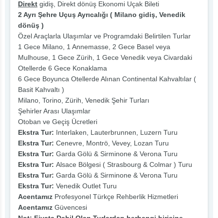
Direkt
gidiş, Direkt dönüş Ekonomi Uçak Bileti
2 Ayrı Şehre Uçuş Ayrıcalığı ( Milano gidiş, Venedik
dönüş )
Özel Araçlarla Ulaşımlar ve Programdaki Belirtilen Turlar
1 Gece Milano, 1 Annemasse, 2 Gece Basel veya
Mulhouse, 1 Gece Zürih, 1 Gece Venedik veya Civardaki
Otellerde 6 Gece Konaklama
6 Gece Boyunca Otellerde Alınan Continental Kahvaltılar (
Basit Kahvaltı )
Milano, Torino, Zürih, Venedik Şehir Turları
Şehirler Arası Ulaşımlar
Otoban ve Geçiş Ücretleri
Ekstra Tur:
Interlaken, Lauterbrunnen, Luzern Turu
Ekstra Tur:
Cenevre, Montrö, Vevey, Lozan Turu
Ekstra Tur:
Garda Gölü & Sirminone & Verona Turu
Ekstra Tur:
Alsace Bölgesi ( Strasbourg & Colmar ) Turu
Ekstra Tur:
Garda Gölü & Sirminone & Verona Turu
Ekstra Tur:
Venedik Outlet Turu
Acentamız
Profesyonel Türkçe Rehberlik Hizmetleri
Acentamız
Güvencesi