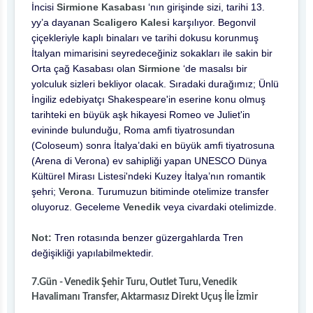
İncisi
Sirmione Kasabası
‘nın girişinde sizi, tarihi 13.
yy’a dayanan
Scaligero Kalesi
karşılıyor. Begonvil
çiçekleriyle kaplı binaları ve tarihi dokusu korunmuş
İtalyan mimarisini seyredeceğiniz sokakları ile sakin bir
Orta çağ Kasabası olan
Sirmione
‘de masalsı bir
yolculuk sizleri bekliyor olacak. Sıradaki durağımız; Ünlü
İngiliz edebiyatçı Shakespeare'in eserine konu olmuş
tarihteki en büyük aşk hikayesi Romeo ve Juliet'in
evininde bulunduğu, Roma amfi tiyatrosundan
(Coloseum) sonra İtalya’daki en büyük amfi tiyatrosuna
(Arena di Verona) ev sahipliği yapan UNESCO Dünya
Kültürel Mirası Listesi'ndeki Kuzey İtalya’nın romantik
şehri;
Verona
. Turumuzun bitiminde otelimize transfer
oluyoruz. Geceleme
Venedik
veya civardaki otelimizde.
Not:
Tren rotasında benzer güzergahlarda Tren
değişikliği yapılabilmektedir.
7.Gün - Venedik Şehir Turu, Outlet Turu, Venedik
Havalimanı Transfer, Aktarmasız Direkt Uçuş İle İzmir