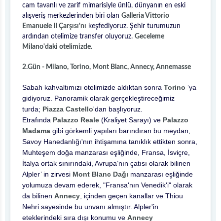
cam tavanlı ve zarif mimarisiyle ünlü, dünyanın en eski
alışveriş merkezlerinden biri olan
Galleria Vittorio
Emanuele II Çarşısı'nı
keşfediyoruz. Şehir turumuzun
ardından otelimize transfer oluyoruz.
Geceleme
Milano'daki otelimizde.
2.Gün - Milano, Torino, Mont Blanc, Annecy, Annemasse
Sabah kahvaltımızı otelimizde aldıktan sonra
Torino
‘ya
gidiyoruz. Panoramik olarak gerçekleştireceğimiz
turda;
Piazza Castello
'dan başlıyoruz.
Etrafında
Palazzo Reale
(Kraliyet Sarayı) ve
Palazzo
Madama
gibi görkemli yapıları barındıran bu meydan,
Savoy Hanedanlığı'nın ihtişamına tanıklık ettikten sonra,
Muhteşem doğa manzarası eşliğinde, Fransa, İsviçre,
İtalya ortak sınırındaki, Avrupa’nın çatısı olarak bilinen
Alpler’ in zirvesi
Mont Blanc Dağı
manzarası eşliğinde
yolumuza devam ederek, "Fransa'nın Venedik'i" olarak
da bilinen
Annecy
, içinden geçen kanallar ve Thiou
Nehri sayesinde bu unvanı almıştır. Alpler'in
eteklerindeki sıra dışı konumu ve
Annecy