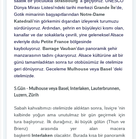
saatlik bir yolculukla
Strasbourg
‘a geçiyoruz. UNESCO
Dünya Mirası Listesi'ndeki tarihi merkezi
Grande Île
'de,
Gotik mimarinin başyapıtlarından
Notre-Dame
Katedrali
'nin görkemini dışarıdan izleyerek turumuzu
sürdürüyoruz. Ardından, şehrin en büyüleyici kısmı olan,
kanallar ve dar sokaklarla çevrili, yine geleneksel Alsace
evleriyle dolu
Petite France
bölgesinde
kayboluyoruz.
Barrage Vauban
'dan panoramik şehir
manzarasının tadını çıkarıyoruz. Alsace kültürüne ait bir
günü tamamladıktan sonra tur otobüsümüz ile otelimize
geri dönüyoruz. Geceleme
Mulhouse
veya
Basel
‘deki
otelimizde.
5.Gün - Mulhouse veya Basel, Interlaken, Lauterbrunnen,
Luzern, Zürih
Sabah kahvaltımızı otelimizde aldıktan sonra, İsviçre 'nin
kalbinde yoğun ama unutulmaz bir gün geçirmek için
tura başlıyoruz. İlk durağınız, iki büyük gölün (Thun ve
Brienz) arasında yer alan macera
başkenti
Interlaken
olacaktır. Burada kısa bir panoramik