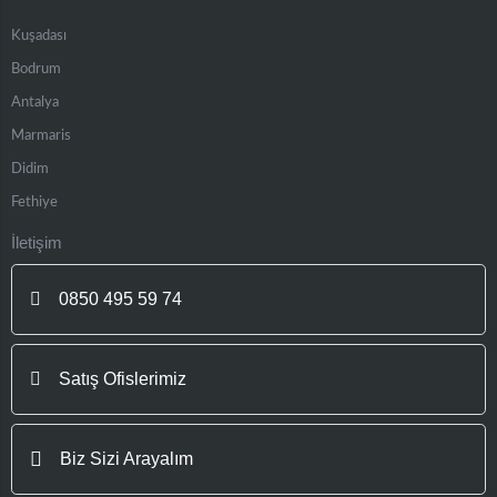
Kuşadası
Bodrum
Antalya
Marmaris
Didim
Fethiye
İletişim
0850 495 59 74
Satış Ofislerimiz
Biz Sizi Arayalım