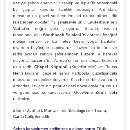
geziyle şehrin enerjisini hissedip ve Alpler'in ortasındaki
bu çarpıcı konuma tanıklık edeceğiz. Ardından,
dünyanın en güzel vadilerinden biri olarak bilinen, dik
falezlerden dökülen 72 şelalesiyle ünlü
Lauterbrunnen
Vadisi
'ne doğru yola çıkıyoruz. Burada, vadinin
tabanında, ünlü
Staubbach Şelalesi
'ni görerek fotoğraf
molası veriyor ve bu nefes kesici doğal harikalar
diyarının büyüsüne kapılıyoruz. İsviçre'nin kültürel ve
tarihi açıdan zengin şehirlerinden
Luzern
'e hareket
ediyoruz.
Luzern
'de, Avrupa'nın en eski ahşap köprüsü
olan tarihi
Chapel Köprüsü
(Kapellbrücke) ve Reuss
Nehri kıyılarını gezerek şehrin kartpostal güzelliğindeki
manzarasına tanıklık ediyoruz. Kısa bir serbest zamanın
ardından, İsviçre ‘nin popüler gezi noktalarıyla turumuzu
ve günümüzü sonlandırıyoruz. Geceleme
Zürih
‘deki
otelimizde.
6.Gün - Zürih, St. Moritz – Tren Yolculuğu ile – Tirano,
Garda Gölü, Venedik
Sabah kahvaltımızı otelimizde aldıktan sonra
Zürih