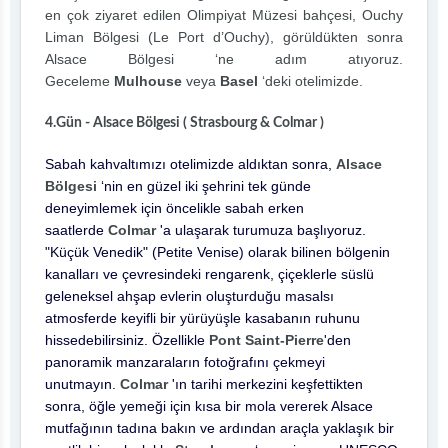
en çok ziyaret edilen Olimpiyat Müzesi bahçesi, Ouchy
Liman Bölgesi (Le Port d’Ouchy), görüldükten sonra
Alsace Bölgesi ‘ne adım atıyoruz.
Geceleme
Mulhouse
veya
Basel
‘deki otelimizde.
4.Gün - Alsace Bölgesi ( Strasbourg & Colmar )
Sabah kahvaltımızı otelimizde aldıktan sonra,
Alsace
Bölgesi
‘nin en güzel iki şehrini tek günde
deneyimlemek için öncelikle sabah erken
saatlerde
Colmar
'a ulaşarak turumuza başlıyoruz.
"Küçük Venedik" (Petite Venise) olarak bilinen bölgenin
kanalları ve çevresindeki rengarenk, çiçeklerle süslü
geleneksel ahşap evlerin oluşturduğu masalsı
atmosferde keyifli bir yürüyüşle kasabanın ruhunu
hissedebilirsiniz. Özellikle
Pont Saint-Pierre
'den
panoramik manzaraların fotoğrafını çekmeyi
unutmayın.
Colmar
'ın tarihi merkezini keşfettikten
sonra, öğle yemeği için kısa bir mola vererek Alsace
mutfağının tadına bakın ve ardından araçla yaklaşık bir