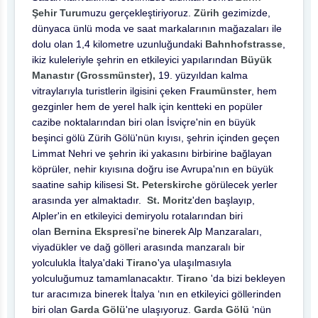
Şehir Turu
muzu gerçekleştiriyoruz.
Zürih
gezimizde,
dünyaca ünlü moda ve saat markalarının mağazaları ile
dolu olan 1,4 kilometre uzunluğundaki
Bahnhofstrasse
,
ikiz kuleleriyle şehrin en etkileyici yapılarından
Büyük
Manastır (Grossmünster),
19. yüzyıldan kalma
vitraylarıyla turistlerin ilgisini çeken
Fraumünster
, hem
gezginler hem de yerel halk için kentteki en popüler
cazibe noktalarından biri olan İsviçre'nin en büyük
beşinci gölü Zürih Gölü'nün kıyısı, şehrin içinden geçen
Limmat Nehri ve şehrin iki yakasını birbirine bağlayan
köprüler, nehir kıyısına doğru ise Avrupa'nın en büyük
saatine sahip kilisesi
St. Peterskirche
görülecek yerler
arasında yer almaktadır.
St. Moritz
'den başlayıp,
Alpler'in en etkileyici demiryolu rotalarından biri
olan
Bernina Ekspresi
'ne binerek Alp Manzaraları,
viyadükler ve dağ gölleri arasında manzaralı bir
yolculukla İtalya'daki
Tirano
'ya ulaşılmasıyla
yolculuğumuz tamamlanacaktır.
Tirano
'da bizi bekleyen
tur aracımıza binerek İtalya ‘nın en etkileyici göllerinden
biri olan
Garda Gölü
'ne ulaşıyoruz.
Garda Gölü
‘nün