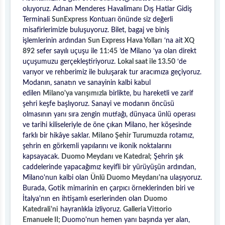
oluyoruz. Adnan Menderes Havalimanı Dış Hatlar Gidiş
Terminali
SunExpress
Kontuarı önünde siz değerli
misafirlerimizle buluşuyoruz. Bilet, bagaj ve biniş
işlemlerinin ardından
Sun Express Hava Yolları
‘na ait
XQ
892
sefer sayılı uçuşu ile
11:45
’de Milano ‘ya olan direkt
uçuşumuzu gerçekleştiriyoruz.
Lokal saat ile 13.50
‘de
varıyor ve rehberimiz ile buluşarak tur aracımıza geçiyoruz.
Modanın, sanatın ve sanayinin kalbi kabul
edilen
Milano'ya varışımızla
birlikte, bu hareketli ve zarif
şehri keşfe başlıyoruz. Sanayi ve modanın öncüsü
olmasının yanı sıra zengin mutfağı, dünyaca ünlü operası
ve tarihi kiliseleriyle de öne çıkan Milano, her köşesinde
farklı bir hikâye saklar.
Milano Şehir Turumuzda
rotamız,
şehrin en görkemli yapılarını ve ikonik noktalarını
kapsayacak.
Duomo Meydanı ve Katedral;
Şehrin şık
caddelerinde yapacağımız keyifli bir yürüyüşün ardından,
Milano'nun kalbi olan
Ünlü Duomo Meydanı'na
ulaşıyoruz.
Burada, Gotik mimarinin en çarpıcı örneklerinden biri ve
İtalya'nın en ihtişamlı eserlerinden olan
Duomo
Katedrali'ni
hayranlıkla izliyoruz.
Galleria Vittorio
Emanuele II;
Duomo'nun hemen yanı başında yer alan,