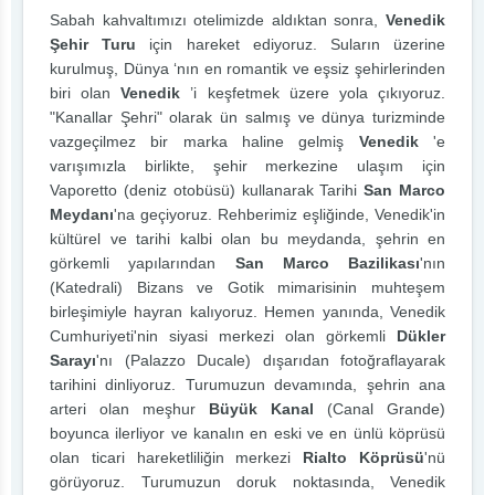
Sabah kahvaltımızı otelimizde aldıktan sonra,
Venedik
Şehir Turu
için hareket ediyoruz. Suların üzerine
kurulmuş, Dünya ‘nın en romantik ve eşsiz şehirlerinden
biri olan
Venedik
’i keşfetmek üzere yola çıkıyoruz.
"Kanallar Şehri" olarak ün salmış ve dünya turizminde
vazgeçilmez bir marka haline gelmiş
Venedik
'e
varışımızla birlikte, şehir merkezine ulaşım için
Vaporetto (deniz otobüsü) kullanarak Tarihi
San Marco
Meydanı
'na geçiyoruz. Rehberimiz eşliğinde, Venedik'in
kültürel ve tarihi kalbi olan bu meydanda, şehrin en
görkemli yapılarından
San Marco Bazilikası
'nın
(Katedrali) Bizans ve Gotik mimarisinin muhteşem
birleşimiyle hayran kalıyoruz. Hemen yanında, Venedik
Cumhuriyeti'nin siyasi merkezi olan görkemli
Dükler
Sarayı
'nı (Palazzo Ducale) dışarıdan fotoğraflayarak
tarihini dinliyoruz. Turumuzun devamında, şehrin ana
arteri olan meşhur
Büyük Kanal
(Canal Grande)
boyunca ilerliyor ve kanalın en eski ve en ünlü köprüsü
olan ticari hareketliliğin merkezi
Rialto Köprüsü
'nü
görüyoruz. Turumuzun doruk noktasında, Venedik