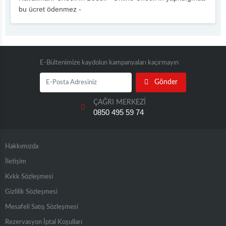
bu ücret ödenmez -
E-Bültenimize kaydolun kampanyaları kaçırmayın
Gönder
ÇAĞRI MERKEZİ
0850 495 59 74
Hakkımızda
İletişim
Kvkk Sözleşmesi
Gizlilik Sözleşmesi
Mesafeli Satış Sözleşmesi
Rezervasyon İptal Koşulları