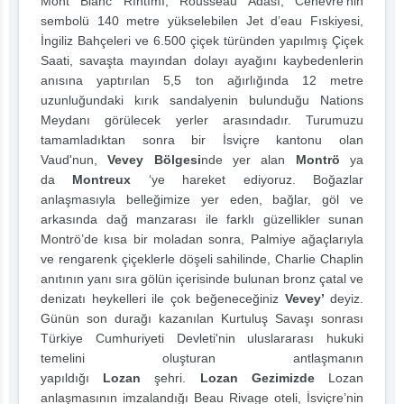
Mont Blanc Rıhtımı, Rousseau Adası, Cenevre’nin
sembolü 140 metre yükselebilen Jet d’eau Fıskiyesi,
İngiliz Bahçeleri ve 6.500 çiçek türünden yapılmış Çiçek
Saati, savaşta mayından dolayı ayağını kaybedenlerin
anısına yaptırılan 5,5 ton ağırlığında 12 metre
uzunluğundaki kırık sandalyenin bulunduğu Nations
Meydanı görülecek yerler arasındadır. Turumuzu
tamamladıktan sonra bir İsviçre kantonu olan
Vaud'nun,
Vevey Bölgesi
nde yer alan
Montrö
ya
da
Montreux
‘ye hareket ediyoruz. Boğazlar
anlaşmasıyla belleğimize yer eden, bağlar, göl ve
arkasında dağ manzarası ile farklı güzellikler sunan
Montrö’de kısa bir moladan sonra, Palmiye ağaçlarıyla
ve rengarenk çiçeklerle döşeli sahilinde, Charlie Chaplin
anıtının yanı sıra gölün içerisinde bulunan bronz çatal ve
denizatı heykelleri ile çok beğeneceğiniz
Vevey’
deyiz.
Günün son durağı kazanılan Kurtuluş Savaşı sonrası
Türkiye Cumhuriyeti Devleti'nin uluslararası hukuki
temelini oluşturan antlaşmanın
yapıldığı
Lozan
şehri.
Lozan Gezimizde
Lozan
anlaşmasının imzalandığı Beau Rivage oteli, İsviçre’nin