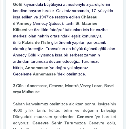
Gölü
kıyısındaki büyüleyici atmosferiyle ziyaretçilerini
kendine hayran bırakır. Gezimiz sırasında, 17. yüzyılda
inşa edilen ve 1947'de restore edilen
Château
d’Annecy
(Annecy Şatosu), tarihi
St. Maurice
Kilisesi
ve özellikle fotoğraf tutkunları için bir cazibe
merkezi olan nehrin ortasındaki eşsiz konumuyla
ünlü
Palais de l’Isle
gibi önemli yapıları panoramik
olarak göreceğiz. Fransa'nın en büyük üçüncü gölü olan
Annecy Gölü kıyısında kısa bir serbest zamanın
ardından turumuza devam edeceğiz. Turumuzu
bitirip,
Annemasse
‘ye doğru yol alıyoruz.
Geceleme
Annemasse
‘deki otelimizde.
3.Gün - Annemasse, Cenevre, Montrö, Vevey, Lozan, Basel
veya Mulhouse
Sabah kahvaltımızı otelimizde aldıktan sonra, İsviçre’nin
4000 yıllık tarih, kültür, bilim ve doğanın birleştiği
Dünyadaki muazzam şehirlerden
Cenevre
’ye hareket
ediyoruz.
Cenevre Şehir Turu
muzda Cenevre gölü,