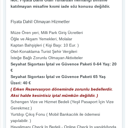
Not: Fiyata Dahil Olan Turlardan herhangi birisine
katılmayan misafire kısmi iade söz konusu değildir.
Fiyata Dahil Olmayan Hizmetler
Müze Ören yeri, Milli Park Giriş Ücretleri
Öğle ve Akşam Yemekleri, Molalar
Kaptan Bahşişleri ( Kişi Başı: 10 Eur. )
Otel-Konaklama Turist Şehir Vergileri
İsteğe Bağlı Zorunlu Olmayan Aktiviteler
Seyahat Sigortası İptal ve Güvence Paketi 0-64 Yaş: 20
€
Seyahat Sigortası İptal ve Güvence Paketi 65 Yaş
Üzeri: 40 €
( Erken Rezervasyon döneminde zorunlu bedellerdir.
Aksi halde kesintisiz iptal mümkün değildir. )
Schengen Vize ve Hizmet Bedeli (Yeşil Pasaport İçin Vize
Gerekmez.)
Yurtdışı Çıkış Fonu ( Mobil Bankacılık ile ödemesi
yapılabilir. )
Havalimanı Check In Bedeli - Online Check In yapıldığında