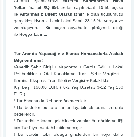
Gümrük işlemlerimizi bitirerek
SunExpress Hava
Yolları
‘na ait
XQ 891
Sefer sayılı Saat: 19.50 uçuşu
ile
Aktarmasız Direkt Olarak İzmir
‘e olan uçuşumuzu
gerçekleştiriyoruz. İzmir Lokal Saati: 23.15 ‘de varıyor ve
vedalaşıyoruz. Bir başka seyahatte görüşmek dileği
ile
Hoşça kalın...
Tur Anında Yapacağınız Ekstra Harcamalarla Alakalı
Bilgilendirme;
Venedik Şehir Girişi + Vaporetto + Garda Gölü + Lokal
Rehberlikler + Otel Konaklama Turist Şehir Vergileri +
Bernina Ekspresi Tren Bileti & Vergisi + Kulaklıklar
Kişi Başı: 160,00 EUR. ( 0-2 Yaş Ücretsiz 3-12 Yaş 150
EUR.)
! Tur Esnasında Rehbere ödenecektir.
! Bu bedeller bu turu tamamlayabilmek adına zorunlu
bedellerdir.
! Tur tarihine kadar gelebilecek zamlar ön görülemediği
için Tur Fiyatına dahil edilememiştir.
! Bu ücretin tabii olduğu girişlerden bir veya daha