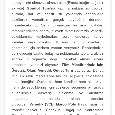
deneyiminin olmazsa olmazı olan (
Ekstra isteğe bağlı bir
aktivite
)
Gondol Turu
'na katılma imkânı sunuyoruz;
burada, dar ve sessiz su yollarında gondollarla
süzülerek Venedik'in gerçek büyüsünü derinden
hissedeceksiniz. Şehir turumuzun bu ana noktaları
tamamlandıktan sonra, dileyen misafirlerimizin Venedik
sokaklarında kaybolmaları, yerel kafelerde kahve
içmeleri veya meşhur Murano camı dükkânlarını
gezmeleri için serbest zaman veriyoruz. Rehberimizin
belirleyeceği saatte buluşma noktamızda toplanarak bir
sonraki durağımıza doğru hareket etmek üzere
otobüsteki yerimizi alıyoruz.
Tüm Misafirlerimiz İçin
Ücretsiz Olan; Venedik Outlet Turu
yapıyoruz. Dünya
‘nın en ünlü markalarını tek bir alışveriş noktasında
bulabileceğiniz Outlet ‘de hem kendiniz hem aileniz ve
hem de sevdikleriniz için yüzlerce seçeneği bir arada
bulabilirsiniz. Alışveriş, dinlenme ve atıştırma
molasından sonrasında alana transfer
oluyoruz.
Venedik (VCE) Marco Polo
Havalimanı
‘na
transfer oluyoruz. Check-in, Bagaj ve Sonrasında